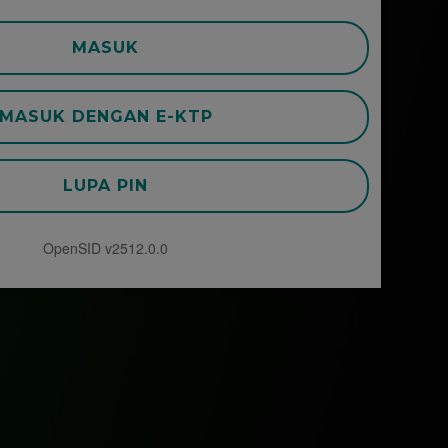
MASUK
MASUK DENGAN E-KTP
LUPA PIN
OpenSID v2512.0.0