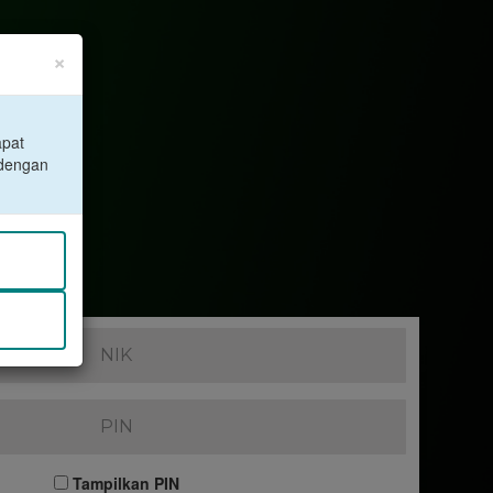
×
apat
 dengan
Tampilkan PIN