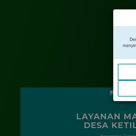
Den
menyim
LAYANAN MA
DESA KETI
Kecamatan Todan