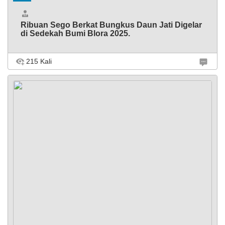
Ribuan Sego Berkat Bungkus Daun Jati Digelar
di Sedekah Bumi Blora 2025.
Populasi
DPT
Inventa
215 Kali
BLORA – Hujan yang mengguyur tidak menyurutkan
semangat ribuan masyarakat untuk memadati sepanjang
Jalan Pemuda, Selasa (19/8/2025). Mereka tumpah ruah
mengikuti gelaran Sedekah Bumi Blora yang
diselenggarakan sebagai ...