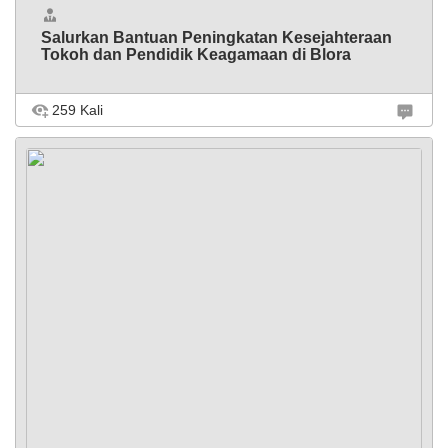
Salurkan Bantuan Peningkatan Kesejahteraan
Tokoh dan Pendidik Keagamaan di Blora
259 Kali
BLORA – Pemerintah Kabupaten Blora menyerahkan hibah
bantuan peningkatan kesejahteraan bagi tokoh dan
pendidik keagamaan lintas agama di seluruh wilayah Blora.
Total bantuan mencapai Rp14,6 miliar, diserahkan
langsung ...