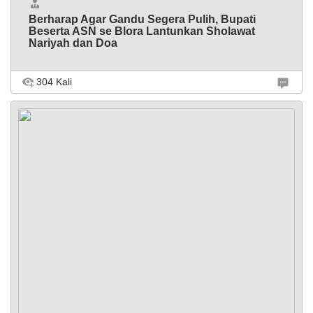
Berharap Agar Gandu Segera Pulih, Bupati
Beserta ASN se Blora Lantunkan Sholawat
Nariyah dan Doa
304 Kali
BLORA - Suasana khidmat terasa di Mushola Kantor Setda
Blora, Rabu (20/8/2025), saat ribuan lantunan Sholawat
Nariyah menggema, dan khusyuknya pelaksanaan
khataman Al-Qur’an dan doa bersama. Dalam momen
penuh ...