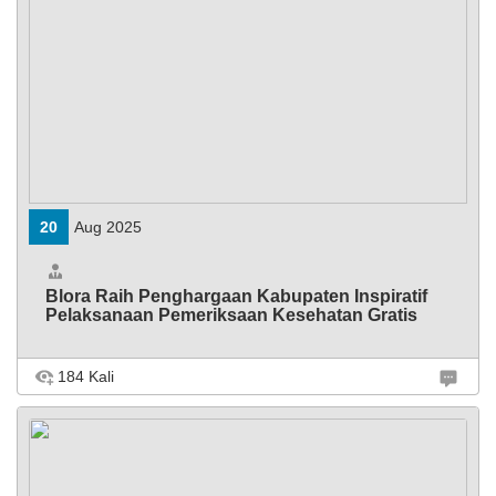
20
Aug 2025
Blora Raih Penghargaan Kabupaten Inspiratif
Pelaksanaan Pemeriksaan Kesehatan Gratis
184 Kali
BATANG, Kabupaten Blora kembali menorehkan capaian
membanggakan di tingkat Jawa Tengah. Yakni sebagai