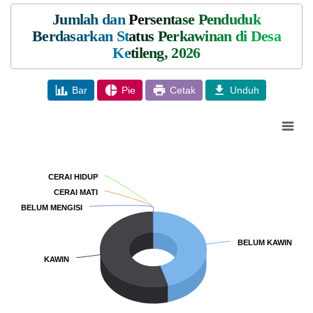
Jumlah dan Persentase Penduduk
Berdasarkan Status Perkawinan di Desa
Ketileng, 2026
Bar
Pie
Cetak
Unduh
Chart
Pie chart with 5 slices.
CERAI HIDUP
CERAI HIDUP
CERAI MATI
CERAI MATI
BELUM MENGISI
BELUM MENGISI
BELUM KAWIN
BELUM KAWIN
KAWIN
KAWIN