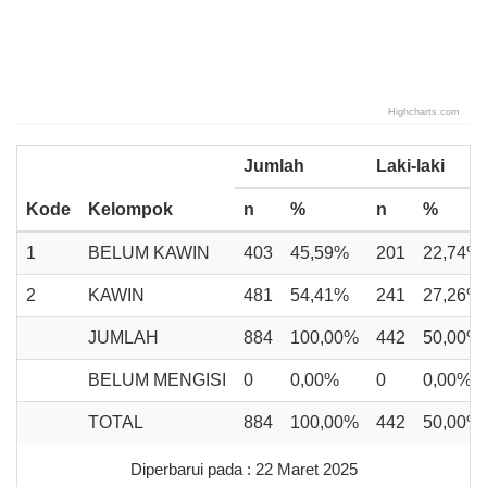
Highcharts.com
End of interactive chart.
Jumlah
Laki-laki
Kode
Kelompok
n
%
n
%
1
BELUM KAWIN
403
45,59%
201
22,74%
2
KAWIN
481
54,41%
241
27,26%
JUMLAH
884
100,00%
442
50,00%
BELUM MENGISI
0
0,00%
0
0,00%
TOTAL
884
100,00%
442
50,00%
Diperbarui pada : 22 Maret 2025