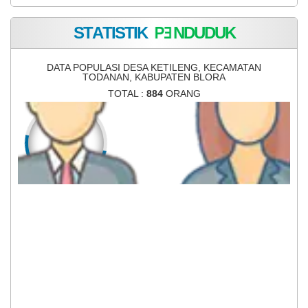
S
T
A
T
I
S
T
I
K
P
E
N
D
U
D
U
K
DATA POPULASI DESA KETILENG, KECAMATAN
TODANAN, KABUPATEN BLORA
TOTAL :
884
ORANG
442
442
LAKI-LAKI
PEREMPUAN