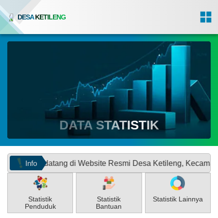
DESA KETILENG
DATA STATISTIK
Info
 datang di Website Resmi Desa Ketileng, Kecamatan Todanan,
Statistik
Statistik
Statistik Lainnya
Penduduk
Bantuan