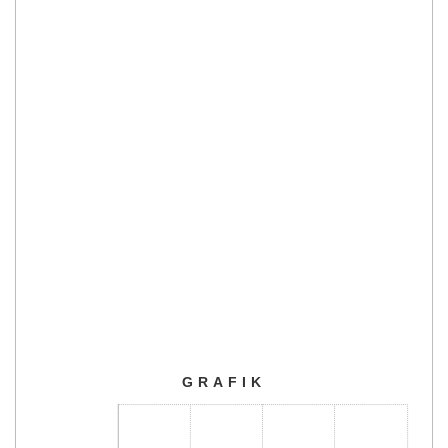
GRAFIK
GRAFIK
Bar chart with 3 bars.
The chart has 1 X axis displaying categories.
The chart has 1 Y axis displaying Jumlah. Range: 0 to 1000