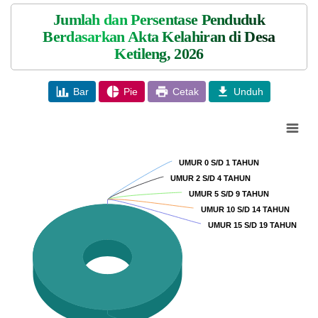
Jumlah dan Persentase Penduduk
Berdasarkan Akta Kelahiran di Desa
Ketileng, 2026
Bar
Pie
Cetak
Unduh
Chart
Pie chart with 18 slices.
UMUR 0 S/D 1 TAHUN
UMUR 0 S/D 1 TAHUN
UMUR 2 S/D 4 TAHUN
UMUR 2 S/D 4 TAHUN
UMUR 5 S/D 9 TAHUN
UMUR 5 S/D 9 TAHUN
UMUR 10 S/D 14 TAHUN
UMUR 10 S/D 14 TAHUN
UMUR 15 S/D 19 TAHUN
UMUR 15 S/D 19 TAHUN