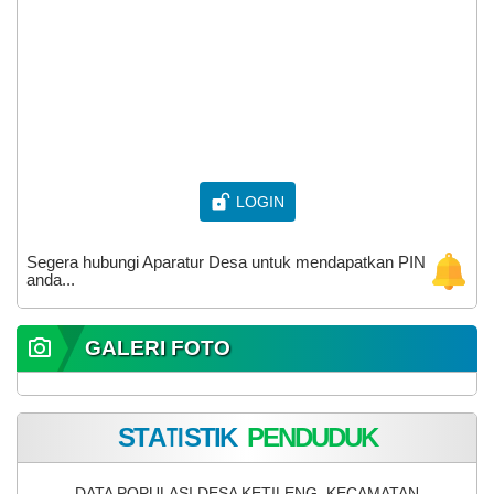
DESA KETILENG
Kecamatan Todanan, Kabupaten Blora
Provinsi Jawa Tengah
LOGIN
Segera hubungi Aparatur Desa untuk mendapatkan PIN
anda...
GALERI FOTO
S
T
A
T
I
S
T
I
K
P
E
N
D
U
D
U
K
DATA POPULASI DESA KETILENG, KECAMATAN