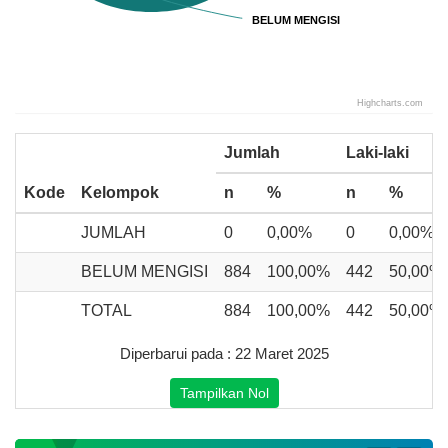
BELUM MENGISI
BELUM MENGISI
Highcharts.com
End of interactive chart.
Jumlah
Laki-laki
Kode
Kelompok
n
%
n
%
JUMLAH
0
0,00%
0
0,00%
BELUM MENGISI
884
100,00%
442
50,00%
TOTAL
884
100,00%
442
50,00%
Diperbarui pada : 22 Maret 2025
Tampilkan Nol