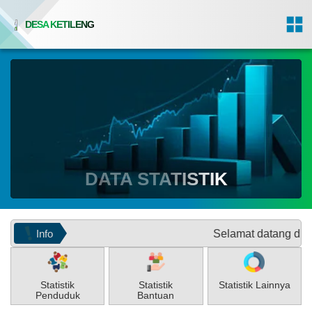
DESA KETILENG
DATA STATISTIK
Info
Selamat datang di Website Re
Statistik
Statistik
Statistik Lainnya
Penduduk
Bantuan